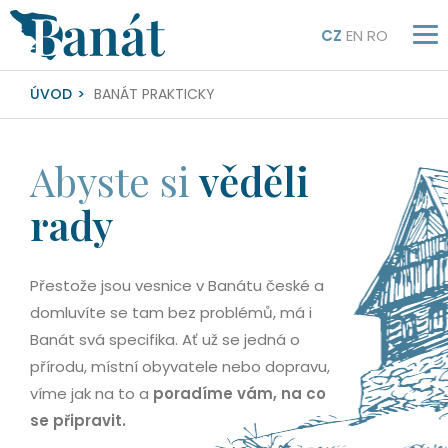
CZ
EN
RO
ÚVOD
BANÁT PRAKTICKY
Abyste si
věděli
rady
Přestože jsou vesnice v Banátu české a
domluvíte se tam bez problémů, má i
Banát svá specifika. Ať už se jedná o
přírodu, místní obyvatele nebo dopravu,
víme jak na to a
poradíme vám, na co
se připravit.