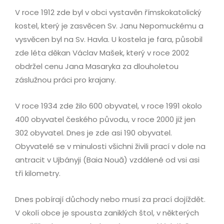
V roce 1912 zde byl v obci vystavěn římskokatolický
kostel, který je zasvěcen Sv. Janu Nepomuckému a
vysvěcen byl na Sv. Havla. U kostela je fara, působil
zde léta děkan Václav Mašek, který v roce 2002
obdržel cenu Jana Masaryka za dlouholetou
záslužnou práci pro krajany.
V roce 1934 zde žilo 600 obyvatel, v roce 1991 okolo
400 obyvatel českého původu, v roce 2000 již jen
302 obyvatel. Dnes je zde asi 190 obyvatel.
Obyvatelé se v minulosti všichni živili prací v dole na
antracit v Ujbányji (Baia Nouă) vzdálené od vsi asi
tři kilometry.
Dnes pobírají důchody nebo musí za prací dojíždět.
V okolí obce je spousta zaniklých štol, v některých