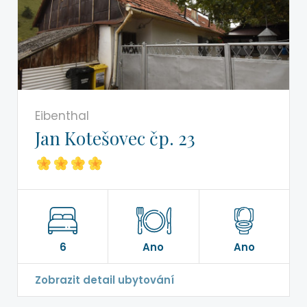
Eibenthal
Jan Kotešovec čp. 23
6
Ano
Ano
Zobrazit detail ubytování