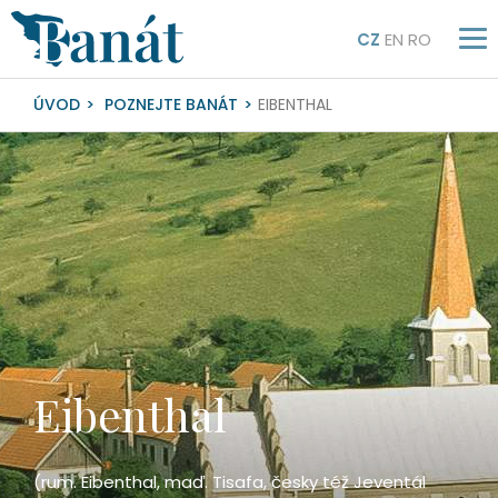
CZ
EN
RO
ÚVOD
POZNEJTE BANÁT
EIBENTHAL
Eibenthal
(rum. Eibenthal, maď. Tisafa, česky též Jeventál