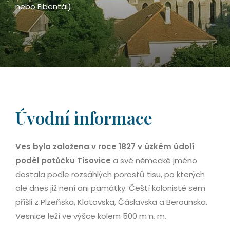
nebo Eibentál)
Úvodní informace
Ves byla založena v roce 1827 v úzkém údolí
podél potůčku Tisovice
a své německé jméno
dostala podle rozsáhlých porostů tisu, po kterých
ale dnes již není ani památky. Čeští kolonisté sem
přišli z Plzeňska, Klatovska, Čáslavska a Berounska.
Vesnice leží ve výšce kolem 500 m n. m.